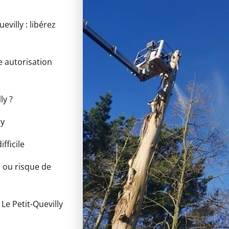
villy : libérez
ne autorisation
ly ?
ly
fficile
e ou risque de
Le Petit-Quevilly