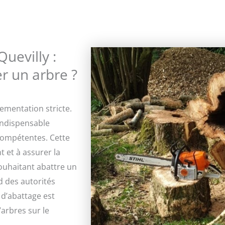
uevilly :
er un arbre ?
lementation stricte.
indispensable
compétentes. Cette
 et à assurer la
souhaitant abattre un
d des autorités
 d’abattage est
arbres sur le