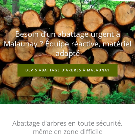
Besoin d’un abattage urgent à
Malaunay ? Équipe réactive, matériel
adapté
DEVIS ABATTAGE D'ARBRES À MALAUNAY
Abattage d’arbres en toute sécurité,
même en zone difficile