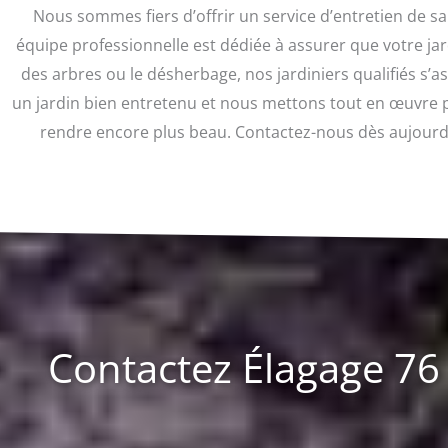
Nous sommes fiers d’offrir un service d’entretien de s
équipe professionnelle est dédiée à assurer que votre jard
des arbres ou le désherbage, nos jardiniers qualifiés s’
un jardin bien entretenu et nous mettons tout en œuvre po
rendre encore plus beau. Contactez-nous dès aujourd’h
Contactez Élagage 76 