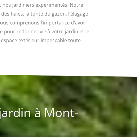
c nos jardiniers expérimentés. Notre
 des haies, la tonte du gazon, l’élagage
. Nous comprenons l’importance d’avoir
 pour redonner vie à votre jardin et le
n espace extérieur impeccable toute
jardin à Mont-